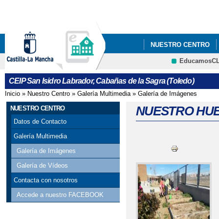
Pa
co
pri
NUESTRO CENTRO
EducamosC
20 NOVIEMBRE. DIA 
CRFP
CEIP San Isidro Labrador, Cabañas de la Sagra (Toledo)
HTTPS://WWW.EDUCA.
Inicio
»
Nuestro Centro
»
Galería Multimedia
»
Galería de Imágenes
Se encuentra usted aquí
BACHILLERATO/BAREMO
NUESTRO HU
NUESTRO CENTRO
Datos de Contacto
Galería Multimedia
Galería de Imágenes
Galería de Vídeos
Contacta con nosotros
Accede a nuestro FACEBOOK