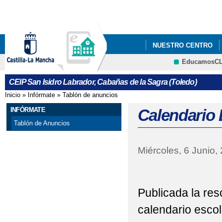
Pa
co
pri
NUESTRO CENTRO
EducamosC
20 NOVIEMBRE. DIA 
CRFP
CEIP San Isidro Labrador, Cabañas de la Sagra (Toledo)
HTTPS://WWW.EDUCA.
Inicio
»
Infórmate
»
Tablón de anuncios
Se encuentra usted aquí
BACHILLERATO/BAREMO
INFÓRMATE
Calendario 
Tablón de Anuncios
Miércoles, 6 Junio,
Publicada la res
calendario esco