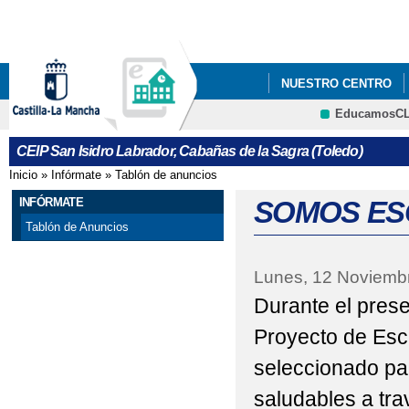
Pa
co
pri
NUESTRO CENTRO
EducamosC
20 NOVIEMBRE. DIA 
CRFP
CEIP San Isidro Labrador, Cabañas de la Sagra (Toledo)
HTTPS://WWW.EDUCA.
Inicio
»
Infórmate
»
Tablón de anuncios
Se encuentra usted aquí
BACHILLERATO/BAREMO
INFÓRMATE
SOMOS ES
Tablón de Anuncios
Lunes, 12 Noviemb
Durante el prese
Proyecto de Esc
seleccionado par
saludables a tra